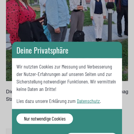
Deine Privatsphäre
Wir nutzten Cookies zur Messung und Verbesserung
der Nutzer-Erfahrungen auf unseren Seiten und zur
Sicherstellung notwendiger Funktionen. Wir vermitteln
keine Daten an Dritte!
Die Veranstaltung wird von der Spandauer Freiwilligenagent
Stadtteilkoordination Siemensstadt durchgeführt.
Lies dazu unsere Erklärung zum
Datenschutz
.
Nur notwendige Cookies