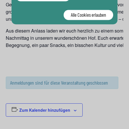
Gemeinsam mit dem Bezirksamt möchten wir all jenen von He
großem Engagement, Zeit und Leidenschaft für das Gemeinw
Alle Cookies erlauben
unseren Bezirk lebenswerter, stärker und menschlicher – d
Aus diesem Anlass laden wir euch herzlich zu einem sommer
Nachmittag in unserem wunderschönen Hof. Euch erwartet 
Begegnung, ein paar Snacks, ein bisschen Kultur und viel
Anmeldungen sind für diese Veranstaltung geschlossen
Zum Kalender hinzufügen