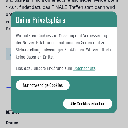
17.01. findet dazu das FINALE Treffen statt, dann wird
entschieden. Bitte seid dabei oder gebt uns vorab euer
Deine Privatsphäre
voting, die nächste Ehrenamtsbörse soll der nächste
Knaller werden! 17.01., 10:00 – 12:00, sicher via zoom…
Wir nutzten Cookies zur Messung und Verbesserung
der Nutzer-Erfahrungen auf unseren Seiten und zur
Sicherstellung notwendiger Funktionen. Wir vermitteln
Anmeldungen sind für diese Veranstaltung geschlossen
keine Daten an Dritte!
Lies dazu unsere Erklärung zum
Datenschutz
.
Zum Kalender hinzufügen
Nur notwendige Cookies
Alle Cookies erlauben
DETAILS
Datum: